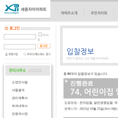
단지소개
대표회의
ID저
단지위치
선거관리위원회
장
단지배치도
입찰정보
단지평형도
편의시설
모두가 꿈꾸는 그곳 세종자이아파트
총
84
개의 입찰정보가 있습니다.
진행완료
소장인사말
74.
어린이집 
낙찰결과
관리계획서
입찰방법 :
전자입찰, 일반경쟁입찰, 
부과내역서
등록시작 :
2023년 10월 25일(16시 0분)
민원게시판